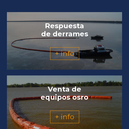
Respuesta
de derrames
+ info
Venta de
equipos osro
+ info